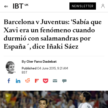
UK
NEWSLETTER
Barcelona v Juventus: 'Sabía que
Xavi era un fenómeno cuando
durmió con salamandras por
España´, dice Iñaki Sáez
By
Oier Fano Dadebat
Published
04 June 2015, 9:21 AM
BST
Share on Pocket
Share on LinkedIn
Share on Reddit
Share on Flipboard
Share on Facebook