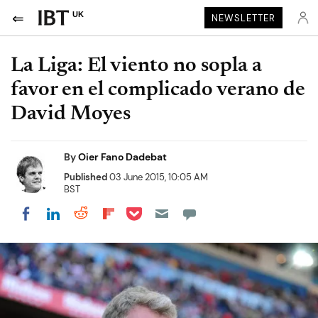
UK
NEWSLETTER
La Liga: El viento no sopla a
favor en el complicado verano de
David Moyes
By
Oier Fano Dadebat
Published
03 June 2015, 10:05 AM
BST
Share on Pocket
Share on LinkedIn
Share on Reddit
Share on Flipboard
Share on Facebook