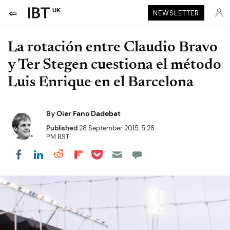
UK
NEWSLETTER
La rotación entre Claudio Bravo
y Ter Stegen cuestiona el método
Luis Enrique en el Barcelona
By
Oier Fano Dadebat
Published
28 September 2015, 5:28
PM BST
Share on Pocket
Share on LinkedIn
Share on Reddit
Share on Flipboard
Share on Facebook