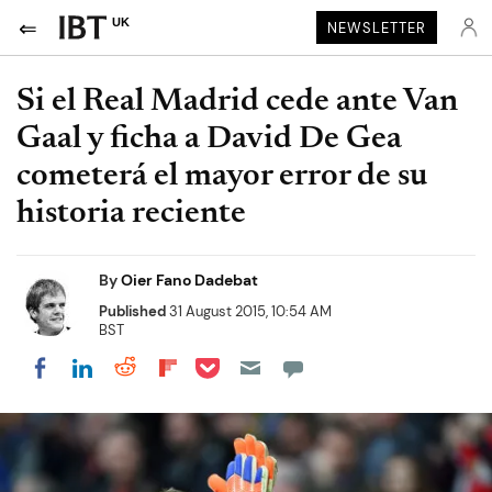
UK
NEWSLETTER
Si el Real Madrid cede ante Van
Gaal y ficha a David De Gea
cometerá el mayor error de su
historia reciente
By
Oier Fano Dadebat
Published
31 August 2015, 10:54 AM
BST
Share on Pocket
Share on LinkedIn
Share on Reddit
Share on Flipboard
Share on Facebook