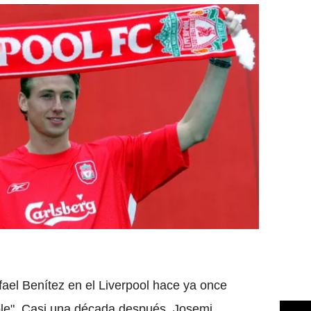
afael Benítez en el Liverpool hace ya once
ble". Casi una década después, Josemi