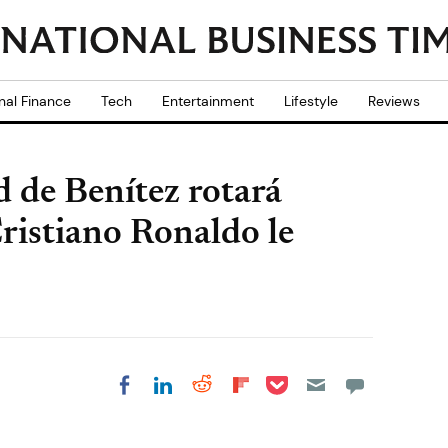
nal Finance
Tech
Entertainment
Lifestyle
Reviews
d de Benítez rotará
Cristiano Ronaldo le
Share on Pocket
Share on LinkedIn
Share on Reddit
Share on
Share on Facebook
Flipboard